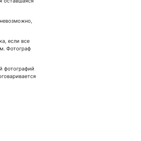
ся оставшаяся
 невозможно,
а, если все
ям. Фотограф
ий фотографий
оговаривается