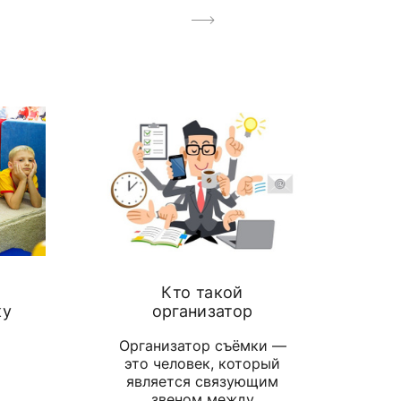
Кто такой
ку
организатор
Организатор съёмки —
это человек, который
является связующим
звеном между