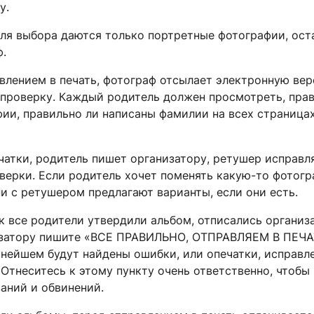
у.
 выбора даются только портретные фотографии, ост
ф.
ением в печать, фотограф отсылает электронную ве
 проверку. Каждый родитель должен просмотреть, пра
ии, правильно ли написаны фамилии на всех страницах
чатки, родитель пишет организатору, ретушер исправл
верки. Если родитель хочет поменять какую-то фотогр
ни с ретушером предлагают варианты, если они есть.
ак все родители утвердили альбом, отписались организа
изатору пишите «ВСЕ ПРАВИЛЬНО, ОТПРАВЛЯЕМ В ПЕЧАТ
ьнейшем будут найдены ошибки, или опечатки, исправл
. Отнеситесь к этому пункту очень ответственно, чтоб
аний и обвинений.