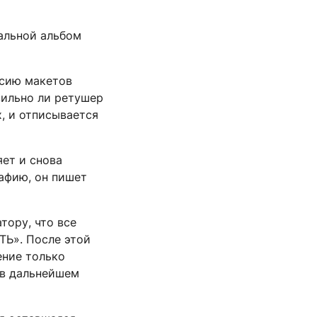
альной альбом
рсию макетов
вильно ли ретушер
, и отписывается
яет и снова
афию, он пишет
тору, что все
Ь». После этой
ение только
ы в дальнейшем