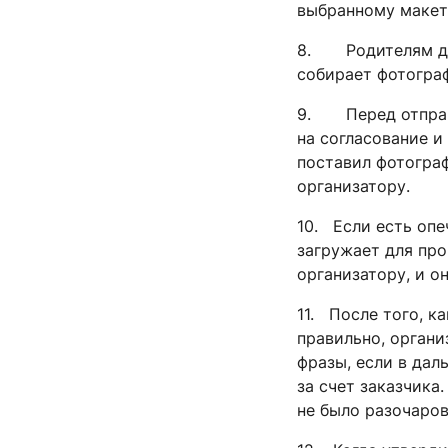
выбранному макет
8. Родителям для
собирает фотогра
9. Перед отправл
на согласование и
поставил фотограф
организатору.
10. Если есть опе
загружает для про
организатору, и о
11. После того, к
правильно, орган
фразы, если в дал
за счет заказчика
не было разочаров